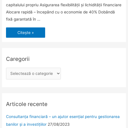
capitalului propriu Asigurarea flexibilității și lichidității financiare
Alocare rapidă – începând cu o economie de 40% Dobândă
fixă garantată în …
Bausparen
Citește »
–
Economisiți
pentru
a
construi
Caregorii
C
a
r
e
g
Articole recente
o
Consultanța financiară – un ajutor esențial pentru gestionarea
r
banilor și a investițiilor
27/08/2023
i