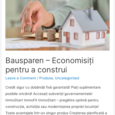
propria
casă
Bausparen – Economisiți
pentru a construi
Leave a Comment
/
Produse
,
Uncategorized
Credit sigur cu dobândă fixă garantată! Plați suplimentare
posibile oricând! Accesați subvenții guvernamentale!
ImmoStart ImmoFit ImmoStart – pregătire optimă pentru
construcția, achiziția sau modernizarea propriei locuințe!
Toate avantajele într-un singur produs Creșterea planificată a