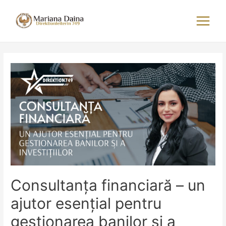
Skip
to
Main
content
Menu
Consultanța financiară – un
ajutor esențial pentru
gestionarea banilor și a