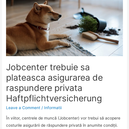
investițiilor
Jobcenter trebuie sa
plateasca asigurarea de
raspundere privata
Haftpflichtversicherung
Leave a Comment
/
Informatii
În viitor, centrele de muncă (Jobcenter) vor trebui să acopere
costurile asigurării de răspundere privată în anumite condiții.