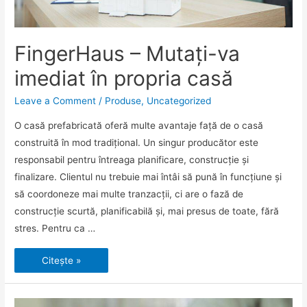
FingerHaus – Mutați-va
imediat în propria casă
Leave a Comment
/
Produse
,
Uncategorized
O casă prefabricată oferă multe avantaje față de o casă
construită în mod tradițional. Un singur producător este
responsabil pentru întreaga planificare, construcție și
finalizare. Clientul nu trebuie mai întâi să pună în funcțiune și
să coordoneze mai multe tranzacții, ci are o fază de
construcție scurtă, planificabilă și, mai presus de toate, fără
stres. Pentru ca …
FingerHaus
Citește »
–
Mutați-
va
imediat
în