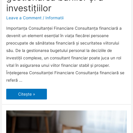
investițiilor
Leave a Comment
/
Informatii
Importanța Consultanței Financiare Consultanța financiară a
devenit un element esențial în viața fiecărei persoane
preocupate de sănătatea financiară și securitatea viitorului
său. De la gestionarea bugetului personal la deciziile de
investiții complexe, un consultant financiar poate juca un rol
vital în asigurarea unui viitor financiar stabil și prosper.
Înțelegerea Consultanței Financiare Consultanța financiară se
referă …
Consultanța
Citește »
financiară
–
un
ajutor
esențial
pentru
gestionarea
banilor
și
a