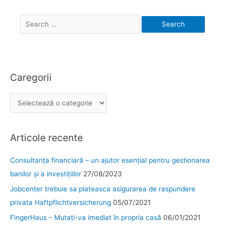
Search
for:
Caregorii
C
a
r
Articole recente
e
g
Consultanța financiară – un ajutor esențial pentru gestionarea
o
banilor și a investițiilor
27/08/2023
r
Jobcenter trebuie sa plateasca asigurarea de raspundere
i
privata Haftpflichtversicherung
05/07/2021
i
FingerHaus – Mutați-va imediat în propria casă
06/01/2021