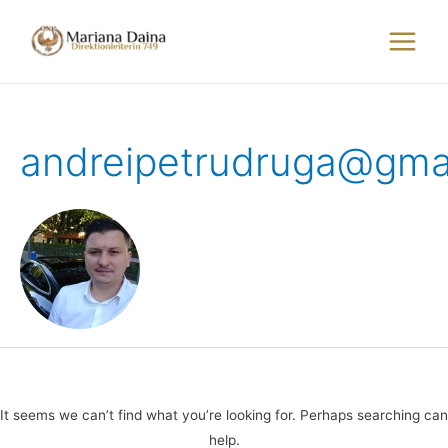
Skip
to
Main
content
Menu
andreipetrudruga@gma
It seems we can’t find what you’re looking for. Perhaps searching can
help.